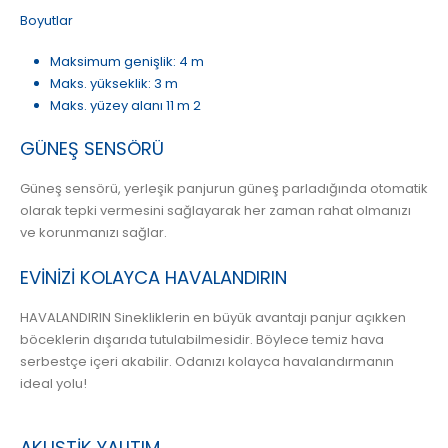
Boyutlar
Maksimum genişlik: 4 m
Maks. yükseklik: 3 m
Maks. yüzey alanı 11 m 2
GÜNEŞ SENSÖRÜ
Güneş sensörü, yerleşik panjurun güneş parladığında otomatik
olarak tepki vermesini sağlayarak her zaman rahat olmanızı
ve korunmanızı sağlar.
EVİNİZİ KOLAYCA HAVALANDIRIN
HAVALANDIRIN Sinekliklerin en büyük avantajı panjur açıkken
böceklerin dışarıda tutulabilmesidir. Böylece temiz hava
serbestçe içeri akabilir. Odanızı kolayca havalandırmanın
ideal yolu!
AKUSTİK YALITIM