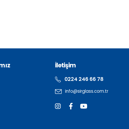
mız
İletişim
0224 246 66 78
info@sirglass.com.tr