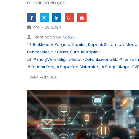
mimarinin en çok...
Aralık 29, 2024
Tarafından
SIR GLASS
Bioklimatik Pergola
,
Kapılar
,
Kepenk Sistemleri
,
Moder
Pencereler
,
Sir Glass
,
Sürgülü Kapılar
#EnerjiVerimliliği
,
#EstetikVeFonksiyonellik
,
#İleriTekn
#KatlanırKapı
,
#SapaKapıSistemleri
,
#SürgülüKapı
,
#VE
DAHA FAZLA OKU...