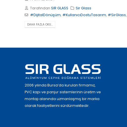
Tarafından
SIR GLASS
Sir Glass
#DijitalDönüşüm
,
#KullanıcıDostuTasarım
,
#SirGlass
DAHA FAZLA OKU...
2006 yılında Bursa’da kurulan firmamız,
PVC kapı ve panjur sistemlerinin üretim ve
montajı alanında uzmanlaşmış bir marka
olarak faaliyetlerini sürdürmektedir.