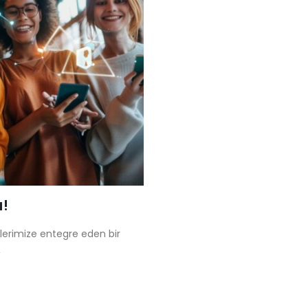
ı!
reçlerimize entegre eden bir
,