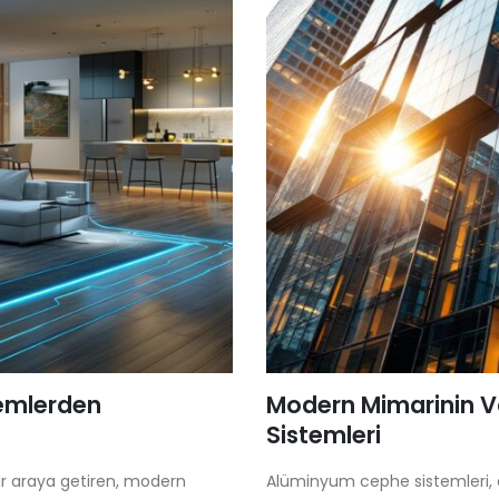
stemlerden
Modern Mimarinin V
Sistemleri
bir araya getiren, modern
Alüminyum cephe sistemleri, es