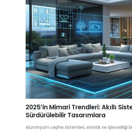
2025’in Mimari Trendleri: Akıllı Si
Sürdürülebilir Tasarımlara
Alüminyum cephe sistemleri, estetik ve işlevselliği 