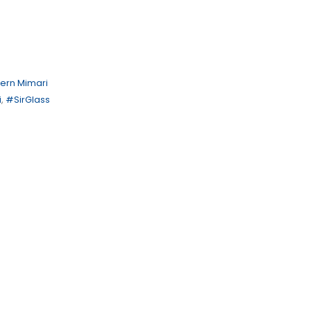
ern Mimari
i
,
#SirGlass