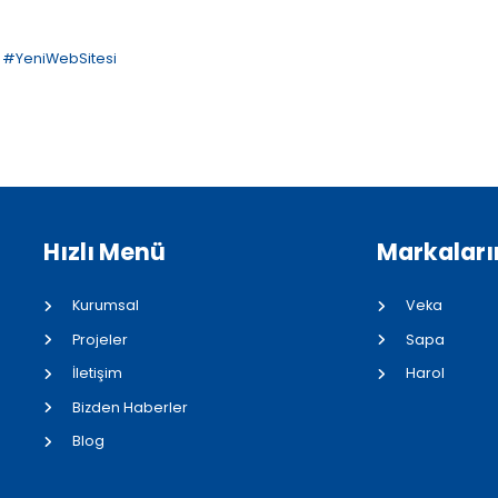
,
#YeniWebSitesi
Hızlı Menü
Markaları
Kurumsal
Veka
Projeler
Sapa
İletişim
Harol
Bizden Haberler
Blog