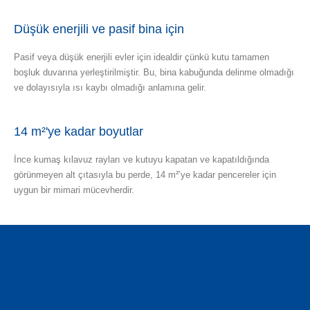
Düşük enerjili ve pasif bina için
Pasif veya düşük enerjili evler için idealdir çünkü kutu tamamen
boşluk duvarına yerleştirilmiştir. Bu, bina kabuğunda delinme olmadığı
ve dolayısıyla ısı kaybı olmadığı anlamına gelir.
14 m²'ye kadar boyutlar
İnce kumaş kılavuz rayları ve kutuyu kapatan ve kapatıldığında
görünmeyen alt çıtasıyla bu perde, 14 m²’ye kadar pencereler için
uygun bir mimari mücevherdir.