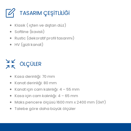
TASARIM ÇEŞİTLİLİĞİ
Klasik ( içten ve dıştan düz)
Softline (kavisli)
Rustic (dekoratif profil tasarımı)
HV (gizli kanat)
ÖLÇÜLER
Kasa derinliği: 70 mm
Kanat derinliği: 80 mm
Kanat için cam kalınlığı: 4 – 55 mm
Kasa için cam kalınlığı: 4 – 65 mm
Maks.pencere ölçüsü 1600 mm x 2400 mm (GxY)
Talebe göre daha büyük ölçüler