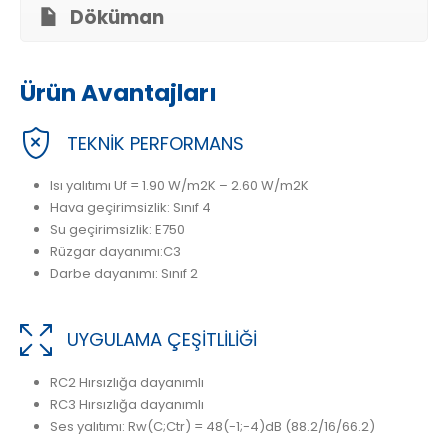
Döküman
Ürün Avantajları
TEKNİK PERFORMANS
Isı yalıtımı Uf = 1.90 W/m2K – 2.60 W/m2K
Hava geçirimsizlik: Sınıf 4
Su geçirimsizlik: E750
Rüzgar dayanımı:C3
Darbe dayanımı: Sınıf 2
UYGULAMA ÇEŞİTLİLİĞİ
RC2 Hırsızlığa dayanımlı
RC3 Hırsızlığa dayanımlı
Ses yalıtımı: Rw(C;Ctr) = 48(-1;-4)dB (88.2/16/66.2)