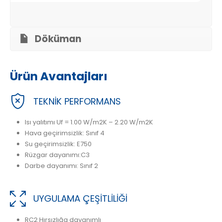
Döküman
Ürün Avantajları
TEKNİK PERFORMANS
Isı yalıtımı Uf = 1.00 W/m2K – 2.20 W/m2K
Hava geçirimsizlik: Sınıf 4
Su geçirimsizlik: E750
Rüzgar dayanımı:C3
Darbe dayanımı: Sınıf 2
UYGULAMA ÇEŞİTLİLİĞİ
RC2 Hırsızlığa dayanımlı