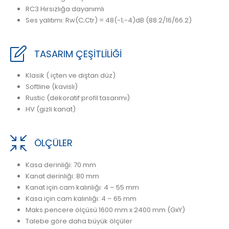
RC3 Hırsızlığa dayanımlı
Ses yalıtımı: Rw(C;Ctr) = 48(-1;-4)dB (88.2/16/66.2)
TASARIM ÇEŞİTLİLİĞİ
Klasik ( içten ve dıştan düz)
Softline (kavisli)
Rustic (dekoratif profil tasarımı)
HV (gizli kanat)
ÖLÇÜLER
Kasa derinliği: 70 mm
Kanat derinliği: 80 mm
Kanat için cam kalınlığı: 4 – 55 mm
Kasa için cam kalınlığı: 4 – 65 mm
Maks.pencere ölçüsü 1600 mm x 2400 mm (GxY)
Talebe göre daha büyük ölçüler