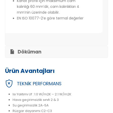
Kanat profili için maksimum cam
kalınlığı 60 mm’dir, cam kalınlıkları 4
mm’nin üzerinde olabilir.
EN ISO 10077-2’e göre termal değerler
Döküman
Ürün Avantajları
TEKNİK PERFORMANS
Isı Yalıtımı Uf : 1.0 W/m2K – 2.1 W/m2K
Hava geçirimsizlik sınıfı 2 & 3
Su geçirimsizlik 2A-5A
Rüzgar dayanımı C2-C3